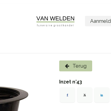
Aanmeld
ome
Shop
Foto´s bestellen
Wie zijn w
Terug
Inzet n°43