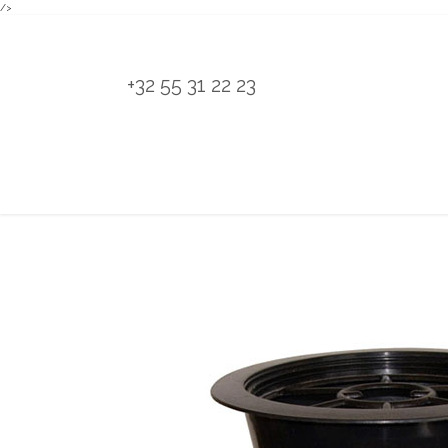
/>
Overslaan naar inhoud
+32 55 31 22 23
H