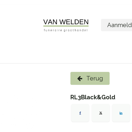
Aanmeld
ome
Shop
Foto´s bestellen
Wie zijn w
Terug
RL3Black&Gold