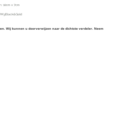
n: 10cm x 7cm
 UM3Black&Gold
ieren. Wij kunnen u doorverwijzen naar de dichtste verdeler. Neem