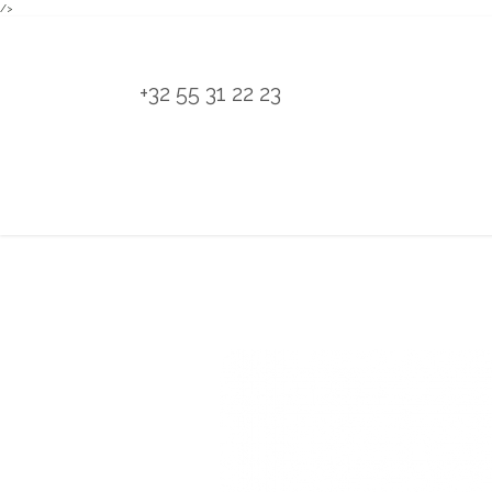
/>
Overslaan naar inhoud
+32 55 31 22 23
H