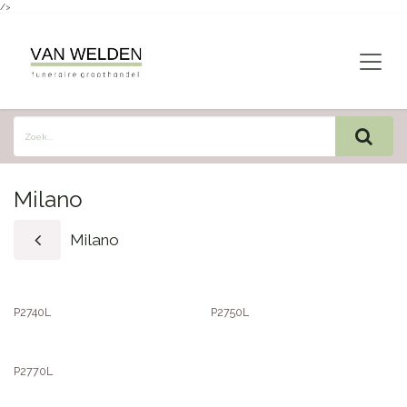
/>
Overslaan naar inhoud
Milano
Milano
P2740L
P2750L
P2770L