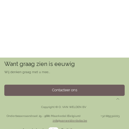
Want graag zien is eeuwig
Wij denken graag met u mee...
Contacteer ons
Copyright © O. VAN WELDEN BV
Onderbossenaarstraat 29 - 9680 Maarkedal (Belgium)
​+32 (0)55312223
info@vanweldenbvba.be