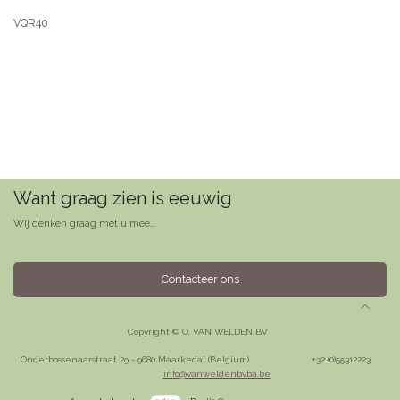
VQR40
Want graag zien is eeuwig
Wij denken graag met u mee...
Contacteer ons
Copyright © O. VAN WELDEN BV
Onderbossenaarstraat 29 - 9680 Maarkedal (Belgium)
​+32 (0)55312223
info@vanweldenbvba.be