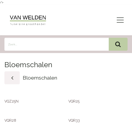
/>
Overslaan naar inhoud
Bloemschalen
Bloemschalen
VQZ25N
VQR25
VQR28
VQR33