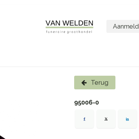
Aanmeld
ome
Shop
Foto´s bestellen
Wie zijn w
Terug
95006-0