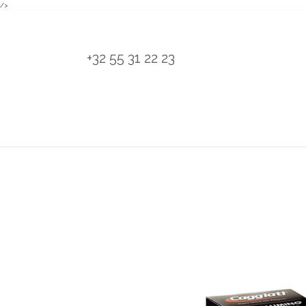
/>
Overslaan naar inhoud
+32 55 31 22 23
H