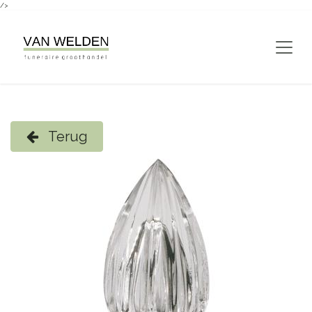
/>
Overslaan naar inhoud
Terug