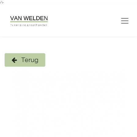
/>
Overslaan naar inhoud
Terug