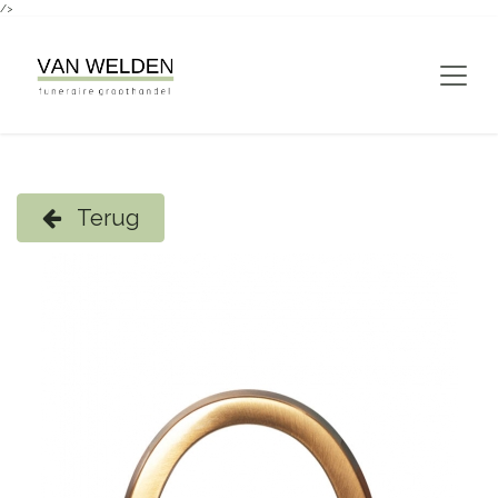
/>
Overslaan naar inhoud
Terug