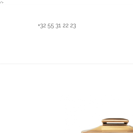
/>
Overslaan naar inhoud
+32 55 31 22 23
H