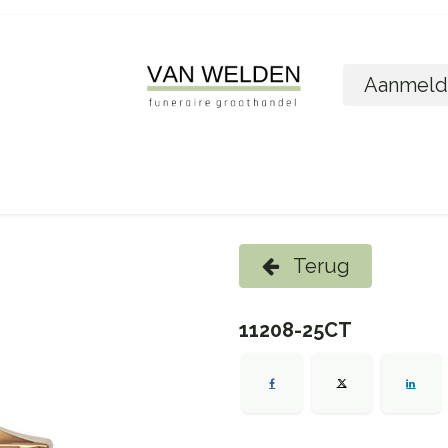
Aanmeld
ome
Shop
Foto´s bestellen
Wie zijn w
Terug
11208-25CT