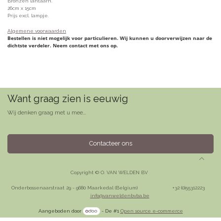
Bronzen lantaarn.
26cm x 15cm
Prijs excl. lampje.
Algemene voorwaarden
Bestellen is niet mogelijk voor particulieren. Wij kunnen u doorverwijzen naar de
dichtste verdeler. Neem contact met ons op.
Want graag zien is eeuwig
Wij denken graag met u mee...
Contacteer ons
Copyright © O. VAN WELDEN BV
Onderbossenaarstraat 29 - 9680 Maarkedal (Belgium)
​+32 (0)55312223
info@vanweldenbvba.be
Aangeboden door
- De #1
Open source e-commerce