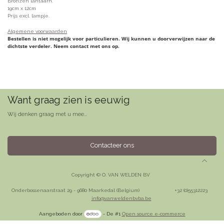
Bronzen lantaarn.
19cm x 12cm
Prijs excl. lampje.
Algemene voorwaarden
Bestellen is niet mogelijk voor particulieren. Wij kunnen u doorverwijzen naar de
dichtste verdeler. Neem contact met ons op.
Want graag zien is eeuwig
Wij denken graag met u mee...
Contacteer ons
Copyright © O. VAN WELDEN BV
Onderbossenaarstraat 29 - 9680 Maarkedal (Belgium)
​+32 (0)55312223
info@vanweldenbvba.be
Aangeboden door
- De #1
Open source e-commerce