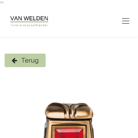
/>
Overslaan naar inhoud
Terug