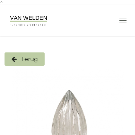
/>
Overslaan naar inhoud
Terug