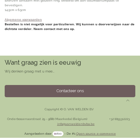
Bronzen lantaarn met gouden ring, bedoeld om aan columbariumplaat te
bevestigen.
14.5cm x 6.5cm
Algemene voorwaarden
Bestellen is niet mogelijk voor particulieren. Wij kunnen u doorverwijzen naar de
dichtste verdeler. Neem contact met ons op.
Want graag zien is eeuwig
Wij denken graag met u mee...
Contacteer ons
Copyright © O. VAN WELDEN BV
Onderbossenaarstraat 29 - 9680 Maarkedal (Belgium)
​+32 (0)55312223
info@vanweldenbvba.be
Aangeboden door
- De #1
Open source e-commerce