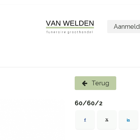
Aanmeld
ome
Shop
Foto´s bestellen
Wie zijn w
Terug
60/60/2