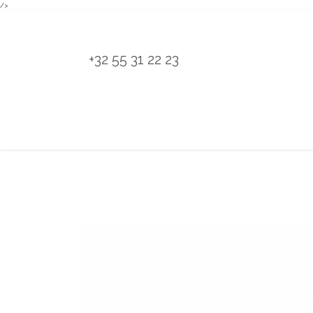
/>
Overslaan naar inhoud
+32 55 31 22 23
H