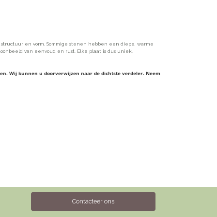
, structuur en vorm. Sommige stenen hebben een diepe, warme
 toonbeeld van eenvoud en rust. Elke plaat is dus uniek.
ieren. Wij kunnen u doorverwijzen naar de dichtste verdeler. Neem
Contacteer ons